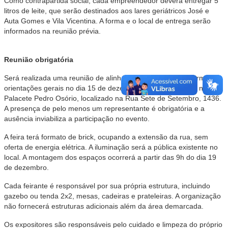
Como contrapartida social, cada empreendedor deverá entregar 5
litros de leite, que serão destinados aos lares geriátricos José e
Auta Gomes e Vila Vicentina. A forma e o local de entrega serão
informados na reunião prévia.
Reunião obrigatória
Será realizada uma reunião de alinhamento de horários, normas e
orientações gerais no dia 15 de dezembro de 2025, às 14h, no
Palacete Pedro Osório, localizado na Rua Sete de Setembro, 1436.
A presença de pelo menos um representante é obrigatória e a
ausência inviabiliza a participação no evento.
A feira terá formato de brick, ocupando a extensão da rua, sem
oferta de energia elétrica. A iluminação será a pública existente no
local. A montagem dos espaços ocorrerá a partir das 9h do dia 19
de dezembro.
Cada feirante é responsável por sua própria estrutura, incluindo
gazebo ou tenda 2x2, mesas, cadeiras e prateleiras. A organização
não fornecerá estruturas adicionais além da área demarcada.
Os expositores são responsáveis pelo cuidado e limpeza do próprio