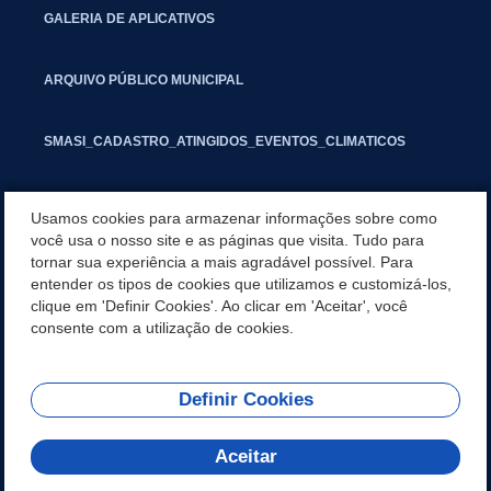
GALERIA DE APLICATIVOS
ARQUIVO PÚBLICO MUNICIPAL
SMASI_CADASTRO_ATINGIDOS_EVENTOS_CLIMATICOS
MARCAS E SINAIS
Usamos cookies para armazenar informações sobre como
você usa o nosso site e as páginas que visita. Tudo para
tornar sua experiência a mais agradável possível. Para
INFORMATIVO PIT
entender os tipos de cookies que utilizamos e customizá-los,
clique em 'Definir Cookies'. Ao clicar em 'Aceitar', você
SEGUNDA VIA IPTU
consente com a utilização de cookies.
Definir Cookies
REDES SOCIAIS
Aceitar