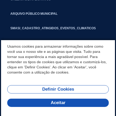
ARQUIVO PÚBLICO MUNICIPAL
SMASI_CADASTRO_ATINGIDOS_EVENTOS_CLIMATICOS
MARCAS E SINAIS
Usamos cookies para armazenar informações sobre como
você usa o nosso site e as páginas que visita. Tudo para
tornar sua experiência a mais agradável possível. Para
INFORMATIVO PIT
entender os tipos de cookies que utilizamos e customizá-los,
clique em 'Definir Cookies'. Ao clicar em 'Aceitar', você
SEGUNDA VIA IPTU
consente com a utilização de cookies.
Definir Cookies
REDES SOCIAIS
Aceitar