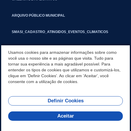
ARQUIVO PÚBLICO MUNICIPAL
SMASI_CADASTRO_ATINGIDOS_EVENTOS_CLIMATICOS
MARCAS E SINAIS
Usamos cookies para armazenar informações sobre como
você usa o nosso site e as páginas que visita. Tudo para
tornar sua experiência a mais agradável possível. Para
INFORMATIVO PIT
entender os tipos de cookies que utilizamos e customizá-los,
clique em 'Definir Cookies'. Ao clicar em 'Aceitar', você
SEGUNDA VIA IPTU
consente com a utilização de cookies.
Definir Cookies
REDES SOCIAIS
Aceitar