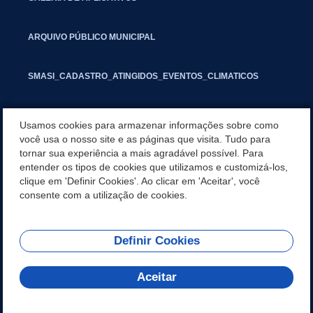
ARQUIVO PÚBLICO MUNICIPAL
SMASI_CADASTRO_ATINGIDOS_EVENTOS_CLIMATICOS
MARCAS E SINAIS
Usamos cookies para armazenar informações sobre como
você usa o nosso site e as páginas que visita. Tudo para
tornar sua experiência a mais agradável possível. Para
INFORMATIVO PIT
entender os tipos de cookies que utilizamos e customizá-los,
clique em 'Definir Cookies'. Ao clicar em 'Aceitar', você
SEGUNDA VIA IPTU
consente com a utilização de cookies.
Definir Cookies
REDES SOCIAIS
Aceitar