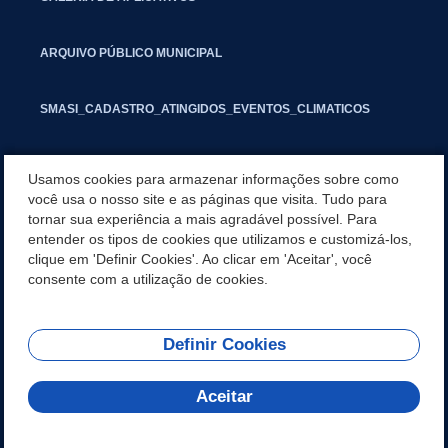
ARQUIVO PÚBLICO MUNICIPAL
SMASI_CADASTRO_ATINGIDOS_EVENTOS_CLIMATICOS
MARCAS E SINAIS
Usamos cookies para armazenar informações sobre como
você usa o nosso site e as páginas que visita. Tudo para
tornar sua experiência a mais agradável possível. Para
INFORMATIVO PIT
entender os tipos de cookies que utilizamos e customizá-los,
clique em 'Definir Cookies'. Ao clicar em 'Aceitar', você
SEGUNDA VIA IPTU
consente com a utilização de cookies.
Definir Cookies
REDES SOCIAIS
Aceitar