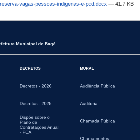
a-reserva-vagas-pessoas-indigenas-e-pcd.docx
— 41.7 KB
efeitura Municipal de Bagé
DECRETOS
MURAL
Decretos - 2026
Audiência Pública
Decretos - 2025
Auditoria
Dispõe sobre o
Chamada Pública
Plano de
Contratações Anual
- PCA
Chamamentos