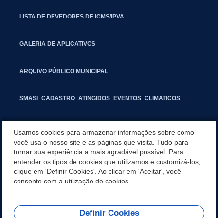
LISTA DE DEVEDORES DE ICMS/IPVA
GALERIA DE APLICATIVOS
ARQUIVO PÚBLICO MUNICIPAL
SMASI_CADASTRO_ATINGIDOS_EVENTOS_CLIMATICOS
MARCAS E SINAIS
Usamos cookies para armazenar informações sobre como
você usa o nosso site e as páginas que visita. Tudo para
tornar sua experiência a mais agradável possível. Para
INFORMATIVO PIT
entender os tipos de cookies que utilizamos e customizá-los,
clique em 'Definir Cookies'. Ao clicar em 'Aceitar', você
SEGUNDA VIA IPTU
consente com a utilização de cookies.
Definir Cookies