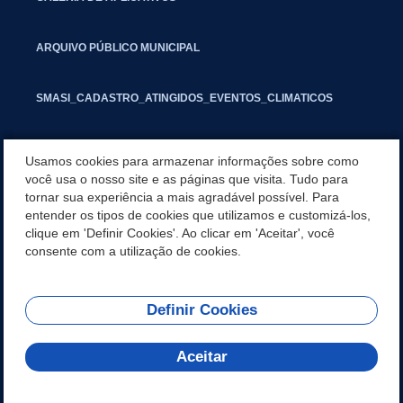
ARQUIVO PÚBLICO MUNICIPAL
SMASI_CADASTRO_ATINGIDOS_EVENTOS_CLIMATICOS
MARCAS E SINAIS
Usamos cookies para armazenar informações sobre como
você usa o nosso site e as páginas que visita. Tudo para
tornar sua experiência a mais agradável possível. Para
INFORMATIVO PIT
entender os tipos de cookies que utilizamos e customizá-los,
clique em 'Definir Cookies'. Ao clicar em 'Aceitar', você
SEGUNDA VIA IPTU
consente com a utilização de cookies.
Definir Cookies
REDES SOCIAIS
Aceitar