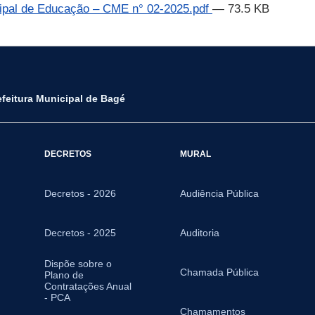
ipal de Educação – CME n° 02-2025.pdf
— 73.5 KB
efeitura Municipal de Bagé
DECRETOS
MURAL
Decretos - 2026
Audiência Pública
Decretos - 2025
Auditoria
Dispõe sobre o
Chamada Pública
Plano de
Contratações Anual
- PCA
Chamamentos