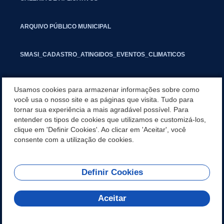
ARQUIVO PÚBLICO MUNICIPAL
SMASI_CADASTRO_ATINGIDOS_EVENTOS_CLIMATICOS
MARCAS E SINAIS
Usamos cookies para armazenar informações sobre como
você usa o nosso site e as páginas que visita. Tudo para
tornar sua experiência a mais agradável possível. Para
INFORMATIVO PIT
entender os tipos de cookies que utilizamos e customizá-los,
clique em 'Definir Cookies'. Ao clicar em 'Aceitar', você
SEGUNDA VIA IPTU
consente com a utilização de cookies.
Definir Cookies
REDES SOCIAIS
Aceitar