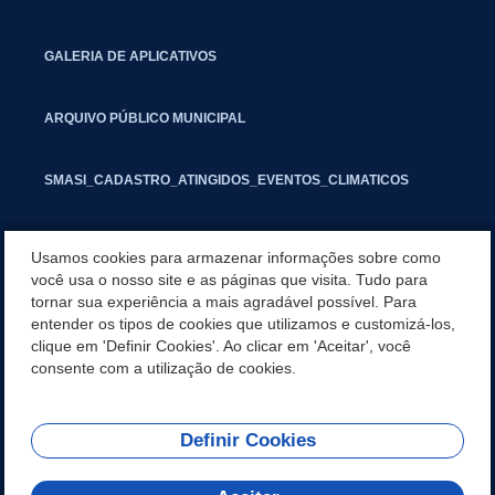
GALERIA DE APLICATIVOS
ARQUIVO PÚBLICO MUNICIPAL
SMASI_CADASTRO_ATINGIDOS_EVENTOS_CLIMATICOS
MARCAS E SINAIS
Usamos cookies para armazenar informações sobre como
você usa o nosso site e as páginas que visita. Tudo para
tornar sua experiência a mais agradável possível. Para
INFORMATIVO PIT
entender os tipos de cookies que utilizamos e customizá-los,
clique em 'Definir Cookies'. Ao clicar em 'Aceitar', você
SEGUNDA VIA IPTU
consente com a utilização de cookies.
Definir Cookies
REDES SOCIAIS