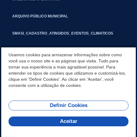
ARQUIVO PÚBLICO MUNICIPAL
SMASI_CADASTRO_ATINGIDOS_EVENTOS_CLIMATICOS
MARCAS E SINAIS
Usamos cookies para armazenar informações sobre como
você usa o nosso site e as páginas que visita. Tudo para
tornar sua experiência a mais agradável possível. Para
INFORMATIVO PIT
entender os tipos de cookies que utilizamos e customizá-los,
clique em 'Definir Cookies'. Ao clicar em 'Aceitar', você
SEGUNDA VIA IPTU
consente com a utilização de cookies.
Definir Cookies
REDES SOCIAIS
Aceitar