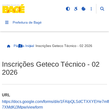
Prefeitura de Bagé
Página Inicial
Inscrições Geteco Técnico - 02 2026
Botão Menu
Página Inicial
Inscrições Geteco Técnico - 02
2026
URL
https://docs.google.com/forms/d/e/1FAIpQLSdCTXXYEHe
7XMdKj3Mpw/viewform