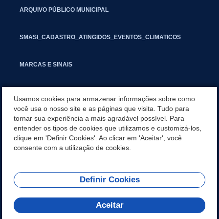
ARQUIVO PÚBLICO MUNICIPAL
SMASI_CADASTRO_ATINGIDOS_EVENTOS_CLIMATICOS
MARCAS E SINAIS
INFORMATIVO PIT
Usamos cookies para armazenar informações sobre como
você usa o nosso site e as páginas que visita. Tudo para
tornar sua experiência a mais agradável possível. Para
SEGUNDA VIA IPTU
entender os tipos de cookies que utilizamos e customizá-los,
clique em 'Definir Cookies'. Ao clicar em 'Aceitar', você
GESTAO FISCAL
consente com a utilização de cookies.
Definir Cookies
REDES SOCIAIS
Aceitar