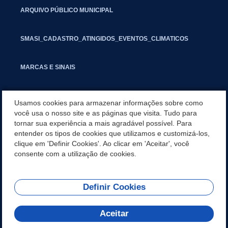
ARQUIVO PÚBLICO MUNICIPAL
SMASI_CADASTRO_ATINGIDOS_EVENTOS_CLIMATICOS
MARCAS E SINAIS
INFORMATIVO PIT
Usamos cookies para armazenar informações sobre como
você usa o nosso site e as páginas que visita. Tudo para
tornar sua experiência a mais agradável possível. Para
SEGUNDA VIA IPTU
entender os tipos de cookies que utilizamos e customizá-los,
clique em 'Definir Cookies'. Ao clicar em 'Aceitar', você
GESTAO FISCAL
consente com a utilização de cookies.
Definir Cookies
REDES SOCIAIS
Aceitar