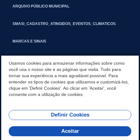
ARQUIVO PÚBLICO MUNICIPAL
SMASI_CADASTRO_ATINGIDOS_EVENTOS_CLIMATICOS
MARCAS E SINAIS
INFORMATIVO PIT
Usamos cookies para armazenar informações sobre como
você usa o nosso site e as páginas que visita. Tudo para
tornar sua experiência a mais agradável possível. Para
SEGUNDA VIA IPTU
entender os tipos de cookies que utilizamos e customizá-los,
clique em 'Definir Cookies'. Ao clicar em 'Aceitar', você
GESTAO FISCAL
consente com a utilização de cookies.
Definir Cookies
REDES SOCIAIS
Aceitar