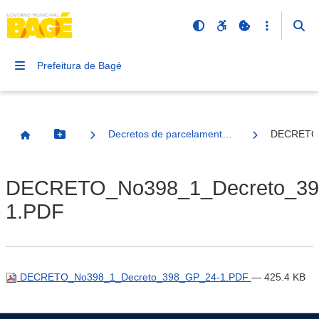
Prefeitura de Bagé
Decretos de parcelamento - revigora lei nº 5628/2016
DECRETO_
Botão Menu
Página Inicial
DECRETO_No398_1_Decreto_39
1.PDF
DECRETO_No398_1_Decreto_398_GP_24-1.PDF
— 425.4 KB