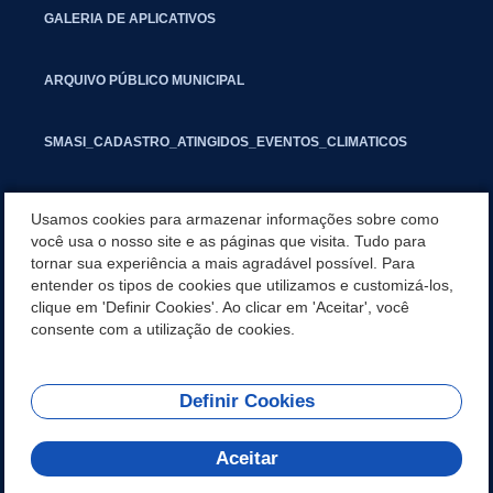
GALERIA DE APLICATIVOS
ARQUIVO PÚBLICO MUNICIPAL
SMASI_CADASTRO_ATINGIDOS_EVENTOS_CLIMATICOS
MARCAS E SINAIS
Usamos cookies para armazenar informações sobre como
você usa o nosso site e as páginas que visita. Tudo para
tornar sua experiência a mais agradável possível. Para
INFORMATIVO PIT
entender os tipos de cookies que utilizamos e customizá-los,
clique em 'Definir Cookies'. Ao clicar em 'Aceitar', você
SEGUNDA VIA IPTU
consente com a utilização de cookies.
Definir Cookies
REDES SOCIAIS
Aceitar