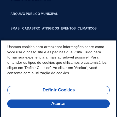
ARQUIVO PÚBLICO MUNICIPAL
SMASI_CADASTRO_ATINGIDOS_EVENTOS_CLIMATICOS
MARCAS E SINAIS
Usamos cookies para armazenar informações sobre como
você usa o nosso site e as páginas que visita. Tudo para
tornar sua experiência a mais agradável possível. Para
INFORMATIVO PIT
entender os tipos de cookies que utilizamos e customizá-los,
clique em 'Definir Cookies'. Ao clicar em 'Aceitar', você
SEGUNDA VIA IPTU
consente com a utilização de cookies.
Definir Cookies
REDES SOCIAIS
Aceitar