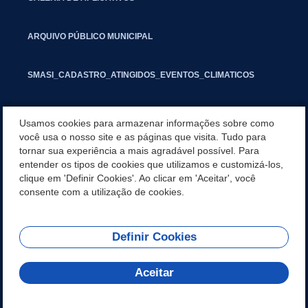
ARQUIVO PÚBLICO MUNICIPAL
SMASI_CADASTRO_ATINGIDOS_EVENTOS_CLIMATICOS
MARCAS E SINAIS
Usamos cookies para armazenar informações sobre como
você usa o nosso site e as páginas que visita. Tudo para
tornar sua experiência a mais agradável possível. Para
INFORMATIVO PIT
entender os tipos de cookies que utilizamos e customizá-los,
clique em 'Definir Cookies'. Ao clicar em 'Aceitar', você
SEGUNDA VIA IPTU
consente com a utilização de cookies.
Definir Cookies
REDES SOCIAIS
Aceitar