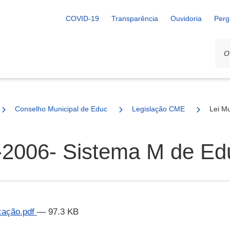
COVID-19
Transparência
Ouvidoria
Perg
Conselho Municipal de Educação
Legislação CME
Lei M
9-2006- Sistema M de Ed
cação.pdf
— 97.3 KB