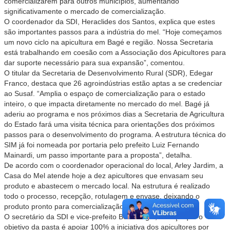
comercializarem para outros municípios, aumentando
significativamente o mercado de comercialização.
O coordenador da SDI, Heraclides dos Santos, explica que estes
são importantes passos para a indústria do mel. “Hoje começamos
um novo ciclo na apicultura em Bagé e região. Nossa Secretaria
está trabalhando em coesão com a Associação dos Apicultores para
dar suporte necessário para sua expansão”, comentou.
O titular da Secretaria de Desenvolvimento Rural (SDR), Edegar
Franco, destaca que 26 agroindústrias estão aptas a se credenciar
ao Susaf. “Amplia o espaço de comercialização para o estado
inteiro, o que impacta diretamente no mercado do mel. Bagé já
aderiu ao programa e nos próximos dias a Secretaria de Agricultura
do Estado fará uma visita técnica para orientações dos próximos
passos para o desenvolvimento do programa. A estrutura técnica do
SIM já foi nomeada por portaria pelo prefeito Luiz Fernando
Mainardi, um passo importante para a proposta”, detalha.
De acordo com o coordenador operacional do local, Arley Jardim, a
Casa do Mel atende hoje a dez apicultores que envasam seu
produto e abastecem o mercado local. Na estrutura é realizado
todo o processo, recepção, rotulagem e envase, deixando o
produto pronto para comercialização.
O secretário da SDI e vice-prefeito Beto Alagia, reforça que o
objetivo da pasta é apoiar 100% a iniciativa dos apicultores por