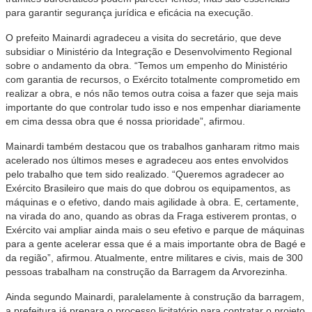
para garantir segurança jurídica e eficácia na execução.
O prefeito Mainardi agradeceu a visita do secretário, que deve
subsidiar o Ministério da Integração e Desenvolvimento Regional
sobre o andamento da obra. “Temos um empenho do Ministério
com garantia de recursos, o Exército totalmente comprometido em
realizar a obra, e nós não temos outra coisa a fazer que seja mais
importante do que controlar tudo isso e nos empenhar diariamente
em cima dessa obra que é nossa prioridade”, afirmou.
Mainardi também destacou que os trabalhos ganharam ritmo mais
acelerado nos últimos meses e agradeceu aos entes envolvidos
pelo trabalho que tem sido realizado. “Queremos agradecer ao
Exército Brasileiro que mais do que dobrou os equipamentos, as
máquinas e o efetivo, dando mais agilidade à obra. E, certamente,
na virada do ano, quando as obras da Fraga estiverem prontas, o
Exército vai ampliar ainda mais o seu efetivo e parque de máquinas
para a gente acelerar essa que é a mais importante obra de Bagé e
da região”, afirmou. Atualmente, entre militares e civis, mais de 300
pessoas trabalham na construção da Barragem da Arvorezinha.
Ainda segundo Mainardi, paralelamente à construção da barragem,
a prefeitura já prepara o processo licitatório para contratar o projeto