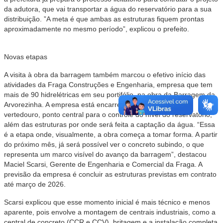
da adutora, que vai transportar a água do reservatório para a sua
distribuição. ”A meta é que ambas as estruturas fiquem prontas
aproximadamente no mesmo período”, explicou o prefeito.
Novas etapas
A visita à obra da barragem também marcou o efetivo início das
atividades da Fraga Construções e Engenharia, empresa que tem
mais de 90 hidrelétricas em seu portifólio, na obra da Barragem da
Arvorezinha. A empresa está encarregada da execução do
vertedouro, ponto central para o controle do nível do reservatório,
além das estruturas por onde será feita a captação da água. “Essa
é a etapa onde, visualmente, a obra começa a tomar forma. A partir
do próximo mês, já será possível ver o concreto subindo, o que
representa um marco visível do avanço da barragem”, destacou
Maciel Scarsi, Gerente de Engenharia e Comercial da Fraga. A
previsão da empresa é concluir as estruturas previstas em contrato
até março de 2026.
Scarsi explicou que esse momento inicial é mais técnico e menos
aparente, pois envolve a montagem de centrais industriais, como a
central de concreto (CCR e CCV), britagem e a instalação completa