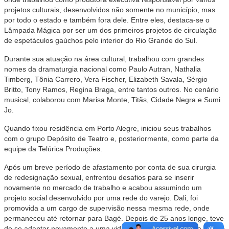
projetos culturais, desenvolvidos não somente no município, mas
por todo o estado e também fora dele. Entre eles, destaca-se o
Lâmpada Mágica por ser um dos primeiros projetos de circulação
de espetáculos gaúchos pelo interior do Rio Grande do Sul.
Durante sua atuação na área cultural, trabalhou com grandes
nomes da dramaturgia nacional como Paulo Autran, Nathalia
Timberg, Tônia Carrero, Vera Fischer, Elizabeth Savala, Sérgio
Britto, Tony Ramos, Regina Braga, entre tantos outros. No cenário
musical, colaborou com Marisa Monte, Titãs, Cidade Negra e Sumi
Jo.
Quando fixou residência em Porto Alegre, iniciou seus trabalhos
com o grupo Depósito de Teatro e, posteriormente, como parte da
equipe da Telúrica Produções.
Após um breve período de afastamento por conta de sua cirurgia
de redesignação sexual, enfrentou desafios para se inserir
novamente no mercado de trabalho e acabou assumindo um
projeto social desenvolvido por uma rede do varejo. Dali, foi
promovida a um cargo de supervisão nessa mesma rede, onde
permaneceu até retornar para Bagé. Depois de 25 anos longe, teve
de se adaptar novamente a uma vida mais tranquila e a uma cidade