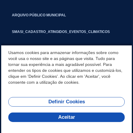
ARQUIVO PÚBLICO MUNICIPAL
SMASI_CADASTRO_ATINGIDOS_EVENTOS_CLIMATICOS
MARCAS E SINAIS
Usamos cookies para armazenar informações sobre como
você usa o nosso site e as páginas que visita. Tudo para
tornar sua experiência a mais agradável possível. Para
INFORMATIVO PIT
entender os tipos de cookies que utilizamos e customizá-los,
clique em 'Definir Cookies'. Ao clicar em 'Aceitar', você
SEGUNDA VIA IPTU
consente com a utilização de cookies.
Definir Cookies
REDES SOCIAIS
Aceitar