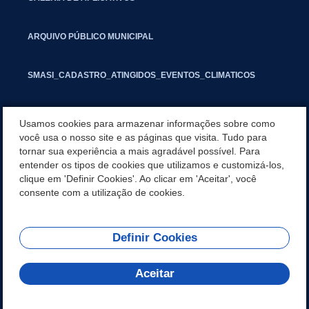
ARQUIVO PÚBLICO MUNICIPAL
SMASI_CADASTRO_ATINGIDOS_EVENTOS_CLIMATICOS
MARCAS E SINAIS
Usamos cookies para armazenar informações sobre como
você usa o nosso site e as páginas que visita. Tudo para
tornar sua experiência a mais agradável possível. Para
INFORMATIVO PIT
entender os tipos de cookies que utilizamos e customizá-los,
clique em 'Definir Cookies'. Ao clicar em 'Aceitar', você
SEGUNDA VIA IPTU
consente com a utilização de cookies.
Definir Cookies
REDES SOCIAIS
Aceitar