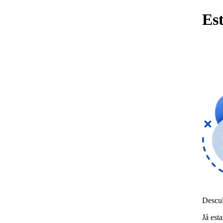
Es
Descul
Já est