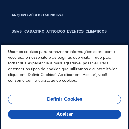
ARQUIVO PÚBLICO MUNICIPAL
SMASI_CADASTRO_ATINGIDOS_EVENTOS_CLIMATICOS
MARCAS E SINAIS
Usamos cookies para armazenar informações sobre como
você usa o nosso site e as páginas que visita. Tudo para
tornar sua experiência a mais agradável possível. Para
INFORMATIVO PIT
entender os tipos de cookies que utilizamos e customizá-los,
clique em 'Definir Cookies'. Ao clicar em 'Aceitar', você
SEGUNDA VIA IPTU
consente com a utilização de cookies.
Definir Cookies
REDES SOCIAIS
Aceitar