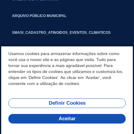
ARQUIVO PÚBLICO MUNICIPAL
SMASI_CADASTRO_ATINGIDOS_EVENTOS_CLIMATICOS
MARCAS E SINAIS
Usamos cookies para armazenar informações sobre como
você usa o nosso site e as páginas que visita. Tudo para
tornar sua experiência a mais agradável possível. Para
INFORMATIVO PIT
entender os tipos de cookies que utilizamos e customizá-los,
clique em 'Definir Cookies'. Ao clicar em 'Aceitar', você
SEGUNDA VIA IPTU
consente com a utilização de cookies.
Definir Cookies
REDES SOCIAIS
Aceitar