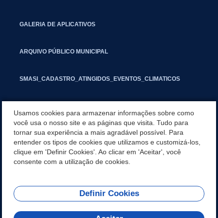
GALERIA DE APLICATIVOS
ARQUIVO PÚBLICO MUNICIPAL
SMASI_CADASTRO_ATINGIDOS_EVENTOS_CLIMATICOS
MARCAS E SINAIS
Usamos cookies para armazenar informações sobre como
você usa o nosso site e as páginas que visita. Tudo para
tornar sua experiência a mais agradável possível. Para
INFORMATIVO PIT
entender os tipos de cookies que utilizamos e customizá-los,
clique em 'Definir Cookies'. Ao clicar em 'Aceitar', você
SEGUNDA VIA IPTU
consente com a utilização de cookies.
Definir Cookies
REDES SOCIAIS