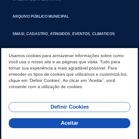
ARQUIVO PÚBLICO MUNICIPAL
SMASI_CADASTRO_ATINGIDOS_EVENTOS_CLIMATICOS
MARCAS E SINAIS
Usamos cookies para armazenar informações sobre como
você usa o nosso site e as páginas que visita. Tudo para
tornar sua experiência a mais agradável possível. Para
INFORMATIVO PIT
entender os tipos de cookies que utilizamos e customizá-los,
clique em 'Definir Cookies'. Ao clicar em 'Aceitar', você
SEGUNDA VIA IPTU
consente com a utilização de cookies.
Definir Cookies
REDES SOCIAIS
Aceitar