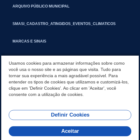
ARQUIVO PÚBLICO MUNICIPAL
SMASI_CADASTRO_ATINGIDOS_EVENTOS_CLIMATICOS
MARCAS E SINAIS
INFORMATIVO PIT
Usamos cookies para armazenar informações sobre como
você usa o nosso site e as páginas que visita. Tudo para
tornar sua experiência a mais agradável possível. Para
SEGUNDA VIA IPTU
entender os tipos de cookies que utilizamos e customizá-los,
clique em 'Definir Cookies'. Ao clicar em 'Aceitar', você
GESTAO FISCAL
consente com a utilização de cookies.
Definir Cookies
REDES SOCIAIS
Aceitar