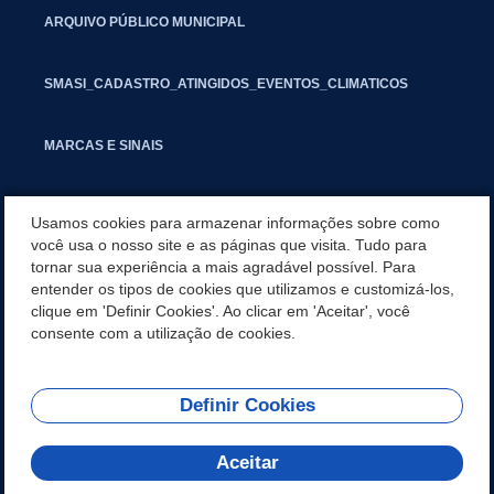
ARQUIVO PÚBLICO MUNICIPAL
SMASI_CADASTRO_ATINGIDOS_EVENTOS_CLIMATICOS
MARCAS E SINAIS
INFORMATIVO PIT
Usamos cookies para armazenar informações sobre como
você usa o nosso site e as páginas que visita. Tudo para
tornar sua experiência a mais agradável possível. Para
SEGUNDA VIA IPTU
entender os tipos de cookies que utilizamos e customizá-los,
clique em 'Definir Cookies'. Ao clicar em 'Aceitar', você
GESTAO FISCAL
consente com a utilização de cookies.
Definir Cookies
REDES SOCIAIS
Aceitar