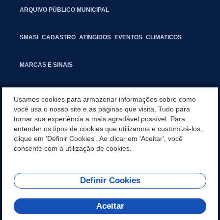
ARQUIVO PÚBLICO MUNICIPAL
SMASI_CADASTRO_ATINGIDOS_EVENTOS_CLIMATICOS
MARCAS E SINAIS
INFORMATIVO PIT
Usamos cookies para armazenar informações sobre como
você usa o nosso site e as páginas que visita. Tudo para
tornar sua experiência a mais agradável possível. Para
SEGUNDA VIA IPTU
entender os tipos de cookies que utilizamos e customizá-los,
clique em 'Definir Cookies'. Ao clicar em 'Aceitar', você
GESTAO FISCAL
consente com a utilização de cookies.
Definir Cookies
REDES SOCIAIS
Aceitar