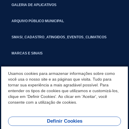
GALERIA DE APLICATIVOS
ARQUIVO PÚBLICO MUNICIPAL
SMASI_CADASTRO_ATINGIDOS_EVENTOS_CLIMATICOS
MARCAS E SINAIS
INFORMATIVO PIT
Usamos cookies para armazenar informações sobre como
você usa o nosso site e as páginas que visita. Tudo para
tornar sua experiência a mais agradável possível. Para
SEGUNDA VIA IPTU
entender os tipos de cookies que utilizamos e customizá-los,
clique em 'Definir Cookies'. Ao clicar em 'Aceitar', você
UNIDADES ADMINISTRATIVAS
consente com a utilização de cookies.
Definir Cookies
REDES SOCIAIS