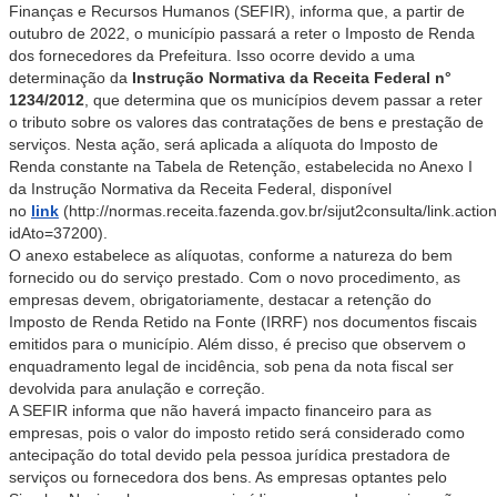
Finanças e Recursos Humanos (SEFIR), informa que, a partir de
outubro de 2022, o município passará a reter o Imposto de Renda
dos fornecedores da Prefeitura. Isso ocorre devido a uma
determinação da
Instrução Normativa da Receita Federal n°
1234/2012
, que determina que os municípios devem passar a reter
o tributo sobre os valores das contratações de bens e prestação de
serviços. Nesta ação, será aplicada a alíquota do Imposto de
Renda constante na Tabela de Retenção, estabelecida no Anexo I
da Instrução Normativa da Receita Federal, disponível
no
link
(http://normas.receita.fazenda.gov.br/sijut2consulta/link.actio
idAto=37200).
O anexo estabelece as alíquotas, conforme a natureza do bem
fornecido ou do serviço prestado. Com o novo procedimento, as
empresas devem, obrigatoriamente, destacar a retenção do
Imposto de Renda Retido na Fonte (IRRF) nos documentos fiscais
emitidos para o município. Além disso, é preciso que observem o
enquadramento legal de incidência, sob pena da nota fiscal ser
devolvida para anulação e correção.
A SEFIR informa que não haverá impacto financeiro para as
empresas, pois o valor do imposto retido será considerado como
antecipação do total devido pela pessoa jurídica prestadora de
serviços ou fornecedora dos bens. As empresas optantes pelo