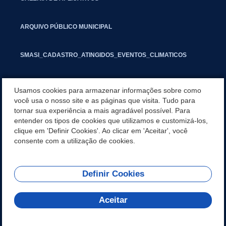
ARQUIVO PÚBLICO MUNICIPAL
SMASI_CADASTRO_ATINGIDOS_EVENTOS_CLIMATICOS
MARCAS E SINAIS
Usamos cookies para armazenar informações sobre como
você usa o nosso site e as páginas que visita. Tudo para
tornar sua experiência a mais agradável possível. Para
INFORMATIVO PIT
entender os tipos de cookies que utilizamos e customizá-los,
clique em 'Definir Cookies'. Ao clicar em 'Aceitar', você
SEGUNDA VIA IPTU
consente com a utilização de cookies.
Definir Cookies
REDES SOCIAIS
Aceitar