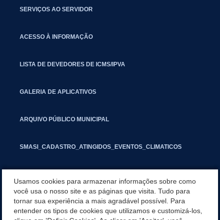
SERVIÇOS AO SERVIDOR
ACESSO À INFORMAÇÃO
LISTA DE DEVEDORES DE ICMS/IPVA
GALERIA DE APLICATIVOS
ARQUIVO PÚBLICO MUNICIPAL
SMASI_CADASTRO_ATINGIDOS_EVENTOS_CLIMATICOS
MARCAS E SINAIS
Usamos cookies para armazenar informações sobre como
você usa o nosso site e as páginas que visita. Tudo para
tornar sua experiência a mais agradável possível. Para
INFORMATIVO PIT
entender os tipos de cookies que utilizamos e customizá-los,