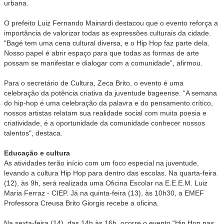
urbana.
O prefeito Luiz Fernando Mainardi destacou que o evento reforça a
importância de valorizar todas as expressões culturais da cidade.
“Bagé tem uma cena cultural diversa, e o Hip Hop faz parte dela.
Nosso papel é abrir espaço para que todas as formas de arte
possam se manifestar e dialogar com a comunidade”, afirmou.
Para o secretário de Cultura, Zeca Brito, o evento é uma
celebração da potência criativa da juventude bageense. “A semana
do hip-hop é uma celebração da palavra e do pensamento crítico,
nossos artistas relatam sua realidade social com muita poesia e
criatividade, é a oportunidade da comunidade conhecer nossos
talentos", destaca.
Educação e cultura
As atividades terão início com um foco especial na juventude,
levando a cultura Hip Hop para dentro das escolas. Na quarta-feira
(12), às 9h, será realizada uma Oficina Escolar na E.E.E.M. Luiz
Maria Ferraz - CIEP. Já na quinta-feira (13), às 10h30, a EMEF
Professora Creusa Brito Giorgis recebe a oficina.
Na sexta-feira (14), das 14h às 16h, ocorre o evento “Hip Hop nas