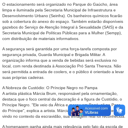
O estacionamento será organizado no Parque do Gaúcho, área
limpa e iluminada pela Secretaria Municipal de Infraestrutura e
Desenvolvimento Urbano (Seinfra). Os banheiros químicos ficarão
sob a cobertura do anexo do espaço. Também estarão disponíveis
gazebos do Serviço de Atenção Integral à Sexualidade (SAIS) e da
Secretaria Municipal de Políticas Públicas para a Mulher (Sempp),
com distribuição de materiais informativos.
A segurança será garantida por uma força-tarefa composta por
segurança privada, Guarda Municipal e Brigada Militar. A
organização informa que a venda de bebidas será exclusiva no
local, com renda destinada à Associação Pró Santa Thereza. Não
será permitida a entrada de coolers, e o público é orientado a levar
suas próprias cadeiras.
A Nobreza de Custódio: O Príncipe Negro no Pampa
A artista plástica Márcia Brum, responsável pela ornamentação,
destaca que o foco central da decoração é a figura de Custódio, o
Príncipe Negro. "Ele veio da África e morou em Bagé, ali no Paço
do Príncipe", explica a artista. Márcia ressalta que, embora tenha
vindo no contexto da escravidão, sua linhagem real foi reconhecida.
A homenagem ganha ainda mais relevância pelo fato da escola de