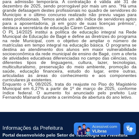
para admissão temporária. A contratação é válida até 31 de
dezembro de 2025, sendo prorrogável por mais um ano. “Há uma
grande defasagem destes profissionais no quadro de servidores do
Município e o último concurso realizado não previu vagas para
estes profissionais. Temos ainda um alto índice de servidores aptos
para a aposentadoria, já em gozo de suas licenças prêmios”,
destaca a secretária de educação Cáren Castencio.
O PL 14/2025 institui a política de educação integral na Rede
Municipal de Educação de Bagé e define as diretrizes do programa
na rede Municipal, com o objetivo de ampliar o número de
matrículas em tempo integral na educação básica. O programa se
destina ao atendimento dos alunos em maior vulnerabilidade
socioeconômica da rede municipal de ensino de Bagé, com a oferta
de atividades educativas diferenciadas no campo das ciências, nos
diferentes tipos de linguagens, cultura, lazer, tecnologias,
multiculturalismo, preservação do meio ambiente, promoção da
saúde, educação financeira, estudo do lugar, entre outras,
articuladas às áreas do conhecimento e aos componentes
curriculares já existentes.
Enquanto o PL 08/2025, trata do reajuste no Piso do Magistério
Municipal em 6,27% a partir de 1º de março de 2025, conforme
índice federal. O aumento foi anunciado pelo prefeito Luiz
Fernando Mainardi durante a cerimônia de abertura do ano letivo.
Informações da Prefeitura
Portal desenvolvido pelo Setor de Tecnologia da Prefeitura