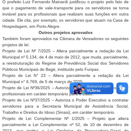
O prefeito Luiz Fernando Mainardi justificou o projeto pelo fato de
que o pagamento de vale-transporte para os servidores se torna
inviável para os profissionais que realizam suas funções em outra
cidade. Ele cita, por exemplo, os servidores que atuam na Casa de
Hospedagem, em Porto Alegre.
Outros projetos
aprovados
Também foram aprovados na Câmara de Vereadores os seguintes
projetos de lei:
Projeto de Lei Nº 7/2025 – Altera parcialmente a redação da Lei
Municipal nº 5.134, de 4 de maio de 2012, que muda, parcialmente,
a reestruturação do Regime de Previdência Social dos Servidores
Públicos Municipais de Bagé, instituído pelo Funpas.
Projeto de Lei N° 23 – Altera parcialmente a redação da Lei
Municipal n° 6.769, de 5 de março de 2025.
Projeto de Lei Nº36/2025 – Autoriza o Poder Executivo a contratar
profissionais em caráter temporário para o Daeb.
Projeto de Lei Nº37/2025 – Autoriza o Poder Executivo a contratar
servidores para a Secretaria Municipal de Assistência Social,
Trabalho e Direitos do Idoso (Smasi), em caráter temporário.
Projeto de Lei Complementar Nº 1/2025 – Projeto que altera
parcialmente a Lei Complementar nº 52, de 10 de dezembro de
2013, que institui a Lei Orgânica da Procuradoria-Geral do