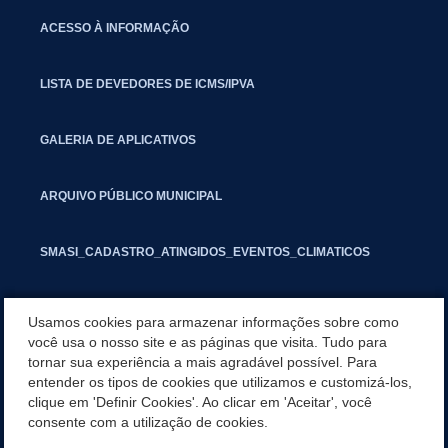
ACESSO À INFORMAÇÃO
LISTA DE DEVEDORES DE ICMS/IPVA
GALERIA DE APLICATIVOS
ARQUIVO PÚBLICO MUNICIPAL
SMASI_CADASTRO_ATINGIDOS_EVENTOS_CLIMATICOS
MARCAS E SINAIS
Usamos cookies para armazenar informações sobre como
você usa o nosso site e as páginas que visita. Tudo para
tornar sua experiência a mais agradável possível. Para
INFORMATIVO PIT
entender os tipos de cookies que utilizamos e customizá-los,
clique em 'Definir Cookies'. Ao clicar em 'Aceitar', você
SEGUNDA VIA IPTU
consente com a utilização de cookies.