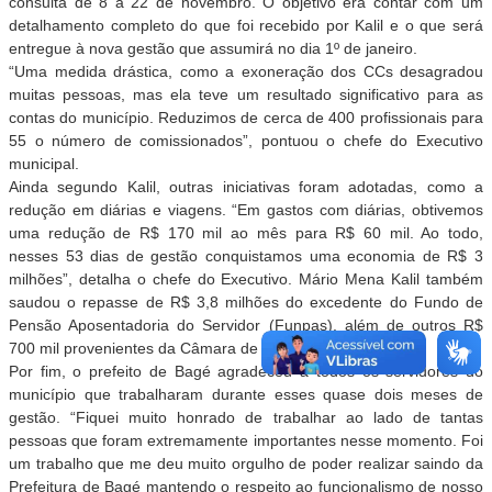
consulta de 8 a 22 de novembro. O objetivo era contar com um
detalhamento completo do que foi recebido por Kalil e o que será
entregue à nova gestão que assumirá no dia 1º de janeiro.
“Uma medida drástica, como a exoneração dos CCs desagradou
muitas pessoas, mas ela teve um resultado significativo para as
contas do município. Reduzimos de cerca de 400 profissionais para
55 o número de comissionados”, pontuou o chefe do Executivo
municipal.
Ainda segundo Kalil, outras iniciativas foram adotadas, como a
redução em diárias e viagens. “Em gastos com diárias, obtivemos
uma redução de R$ 170 mil ao mês para R$ 60 mil. Ao todo,
nesses 53 dias de gestão conquistamos uma economia de R$ 3
milhões”, detalha o chefe do Executivo. Mário Mena Kalil também
saudou o repasse de R$ 3,8 milhões do excedente do Fundo de
Pensão Aposentadoria do Servidor (Funpas), além de outros R$
700 mil provenientes da Câmara de Vereadores.
Por fim, o prefeito de Bagé agradeceu a todos os servidores do
município que trabalharam durante esses quase dois meses de
gestão. “Fiquei muito honrado de trabalhar ao lado de tantas
pessoas que foram extremamente importantes nesse momento. Foi
um trabalho que me deu muito orgulho de poder realizar saindo da
Prefeitura de Bagé mantendo o respeito ao funcionalismo de nosso