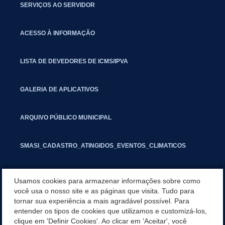
SERVIÇOS AO SERVIDOR
ACESSO À INFORMAÇÃO
LISTA DE DEVEDORES DE ICMS/IPVA
GALERIA DE APLICATIVOS
ARQUIVO PÚBLICO MUNICIPAL
SMASI_CADASTRO_ATINGIDOS_EVENTOS_CLIMATICOS
MARCAS E SINAIS
Usamos cookies para armazenar informações sobre como
você usa o nosso site e as páginas que visita. Tudo para
tornar sua experiência a mais agradável possível. Para
INFORMATIVO PIT
entender os tipos de cookies que utilizamos e customizá-los,
clique em 'Definir Cookies'. Ao clicar em 'Aceitar', você