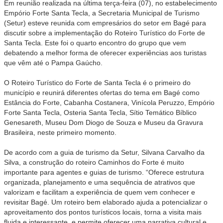
Em reunião realizada na última terça-feira (07), no estabelecimento
Empório Forte Santa Tecla, a Secretaria Municipal de Turismo
(Setur) esteve reunida com empresários do setor em Bagé para
discutir sobre a implementação do Roteiro Turístico do Forte de
Santa Tecla. Este foi o quarto encontro do grupo que vem
debatendo a melhor forma de oferecer experiências aos turistas
que vêm até o Pampa Gaúcho.
O Roteiro Turístico do Forte de Santa Tecla é o primeiro do
município e reunirá diferentes ofertas do tema em Bagé como
Estância do Forte, Cabanha Costanera, Vinícola Peruzzo, Empório
Forte Santa Tecla, Osteria Santa Tecla, Sítio Temático Bíblico
Genesareth, Museu Dom Diogo de Souza e Museu da Gravura
Brasileira, neste primeiro momento.
De acordo com a guia de turismo da Setur, Silvana Carvalho da
Silva, a construção do roteiro Caminhos do Forte é muito
importante para agentes e guias de turismo. “Oferece estrutura
organizada, planejamento e uma sequência de atrativos que
valorizam e facilitam a experiência de quem vem conhecer e
revisitar Bagé. Um roteiro bem elaborado ajuda a potencializar o
aproveitamento dos pontos turísticos locais, torna a visita mais
fluida e interessante, e permite oferecer uma narrativa cultural e