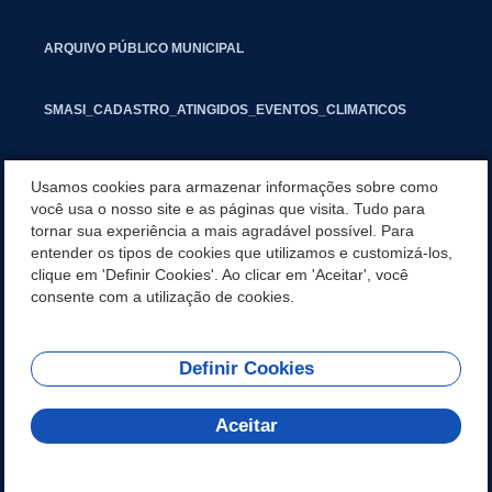
ARQUIVO PÚBLICO MUNICIPAL
SMASI_CADASTRO_ATINGIDOS_EVENTOS_CLIMATICOS
MARCAS E SINAIS
Usamos cookies para armazenar informações sobre como
você usa o nosso site e as páginas que visita. Tudo para
tornar sua experiência a mais agradável possível. Para
INFORMATIVO PIT
entender os tipos de cookies que utilizamos e customizá-los,
clique em 'Definir Cookies'. Ao clicar em 'Aceitar', você
SEGUNDA VIA IPTU
consente com a utilização de cookies.
Definir Cookies
REDES SOCIAIS
Aceitar