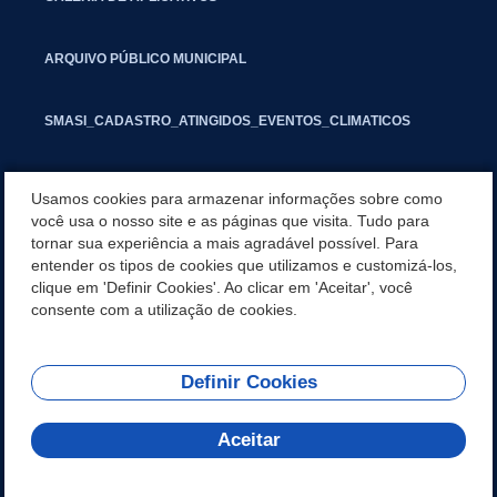
ARQUIVO PÚBLICO MUNICIPAL
SMASI_CADASTRO_ATINGIDOS_EVENTOS_CLIMATICOS
MARCAS E SINAIS
Usamos cookies para armazenar informações sobre como
você usa o nosso site e as páginas que visita. Tudo para
tornar sua experiência a mais agradável possível. Para
INFORMATIVO PIT
entender os tipos de cookies que utilizamos e customizá-los,
clique em 'Definir Cookies'. Ao clicar em 'Aceitar', você
SEGUNDA VIA IPTU
consente com a utilização de cookies.
Definir Cookies
REDES SOCIAIS
Aceitar