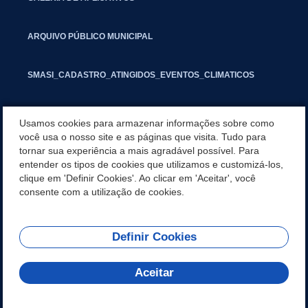
ARQUIVO PÚBLICO MUNICIPAL
SMASI_CADASTRO_ATINGIDOS_EVENTOS_CLIMATICOS
MARCAS E SINAIS
Usamos cookies para armazenar informações sobre como
você usa o nosso site e as páginas que visita. Tudo para
tornar sua experiência a mais agradável possível. Para
INFORMATIVO PIT
entender os tipos de cookies que utilizamos e customizá-los,
clique em 'Definir Cookies'. Ao clicar em 'Aceitar', você
SEGUNDA VIA IPTU
consente com a utilização de cookies.
Definir Cookies
REDES SOCIAIS
Aceitar