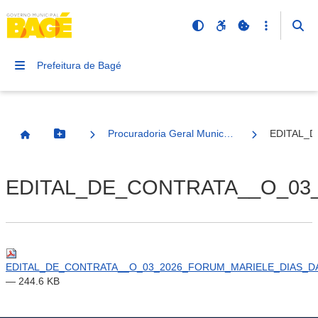
Prefeitura de Bagé
Procuradoria Geral Município
EDITAL_D
Botão Menu
Página Inicial
EDITAL_DE_CONTRATA__O_03_
EDITAL_DE_CONTRATA__O_03_2026_FORUM_MARIELE_DIAS_DA_S
— 244.6 KB