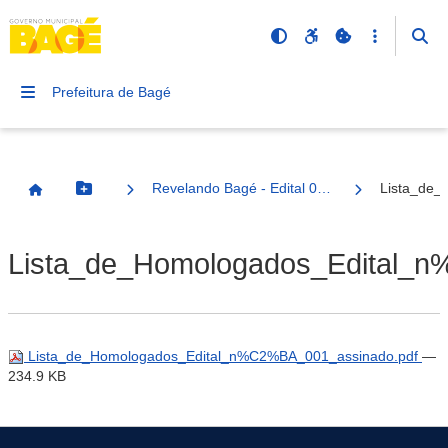
Prefeitura de Bagé
Revelando Bagé - Edital 001
Lista_de_
Botão Menu
Página Inicial
Lista_de_Homologados_Edital_
Lista_de_Homologados_Edital_n%C2%BA_001_assinado.pdf
—
234.9 KB